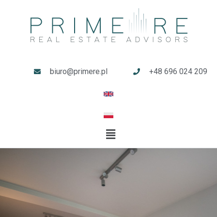
biuro@primere.pl
+48 696 024 209