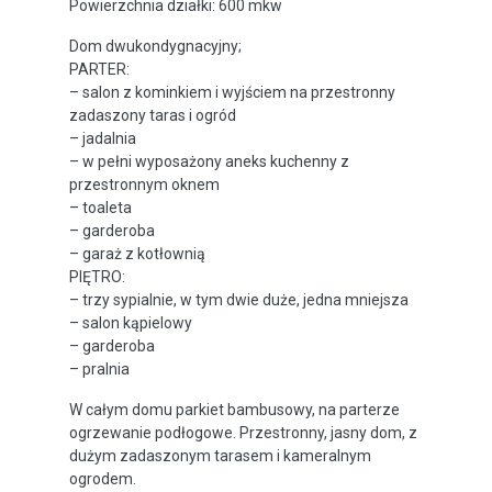
Powierzchnia działki: 600 mkw
Dom dwukondygnacyjny;
PARTER:
– salon z kominkiem i wyjściem na przestronny
zadaszony taras i ogród
– jadalnia
– w pełni wyposażony aneks kuchenny z
przestronnym oknem
– toaleta
– garderoba
– garaż z kotłownią
PIĘTRO:
– trzy sypialnie, w tym dwie duże, jedna mniejsza
– salon kąpielowy
– garderoba
– pralnia
W całym domu parkiet bambusowy, na parterze
ogrzewanie podłogowe. Przestronny, jasny dom, z
dużym zadaszonym tarasem i kameralnym
ogrodem.