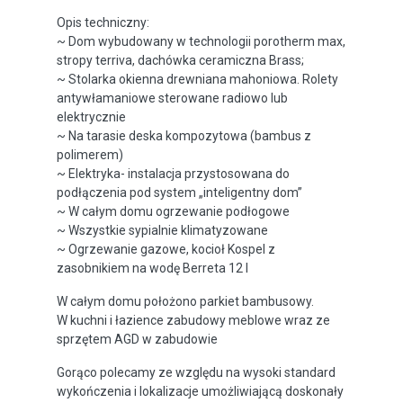
Opis techniczny:
~ Dom wybudowany w technologii porotherm max,
stropy terriva, dachówka ceramiczna Brass;
~ Stolarka okienna drewniana mahoniowa. Rolety
antywłamaniowe sterowane radiowo lub
elektrycznie
~ Na tarasie deska kompozytowa (bambus z
polimerem)
~ Elektryka- instalacja przystosowana do
podłączenia pod system „inteligentny dom”
~ W całym domu ogrzewanie podłogowe
~ Wszystkie sypialnie klimatyzowane
~ Ogrzewanie gazowe, kocioł Kospel z
zasobnikiem na wodę Berreta 12 l
W całym domu położono parkiet bambusowy.
W kuchni i łazience zabudowy meblowe wraz ze
sprzętem AGD w zabudowie
Gorąco polecamy ze względu na wysoki standard
wykończenia i lokalizacje umożliwiającą doskonały