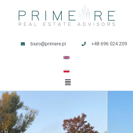
biuro@primere.pl
+48 696 024 209