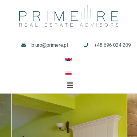
biuro@primere.pl
+48 696 024 209